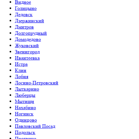
Видное
Голицыно
Дедовск
Дзержинский
Дмитров
Долгопрудный
Домодедово
Жуковский
Звенигород
Ивантеевка
Истра
Клин
Лобня
Лосино-Петровский
Лыткарино
Люберцы
Мытищи
Нахабино
Ногинск
Одинцово
Павловский Посад
Подольск
Протвино