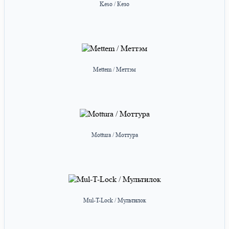
Keso / Кезо
Mettem / Меттэм
Mottura / Моттура
Mul-T-Lock / Мультилок