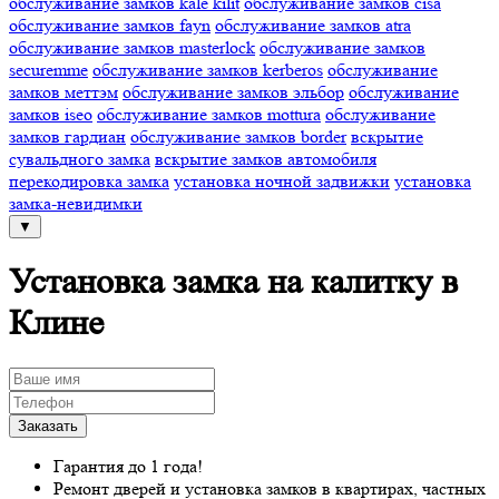
обслуживание замков kale kilit
обслуживание замков cisa
обслуживание замков fayn
обслуживание замков atra
обслуживание замков masterlock
обслуживание замков
securemme
обслуживание замков kerberos
обслуживание
замков меттэм
обслуживание замков эльбор
обслуживание
замков iseo
обслуживание замков mottura
обслуживание
замков гардиан
обслуживание замков border
вскрытие
сувальдного замка
вскрытие замков автомобиля
перекодировка замка
установка ночной задвижки
установка
замка-невидимки
▼
Установка замка на калитку в
Клине
Гарантия до 1 года!
Ремонт дверей и установка замков в квартирах, частных