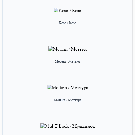
Keso / Кезо
Mettem / Меттэм
Mottura / Моттура