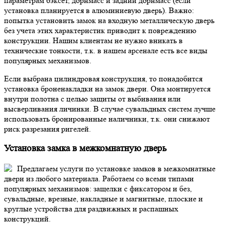
параметрам бэксет, дорнмасс и задний дорнмасс (если
установка планируется в алюминиевую дверь).
Важно:
попытка установить замок на входную металлическую дверь
без учета этих характеристик приводит к повреждению
конструкции. Нашим клиентам не нужно вникать в
технические тонкости, т.к. в нашем арсенале есть все виды
популярных механизмов.
Если выбрана цилиндровая конструкция, то понадобится
установка броненакладки на замок двери. Она монтируется
внутри полотна с целью защиты от выбивания или
высверливания личинки. В случае сувальдных систем лучше
использовать бронированные наличники, т.к. они снижают
риск разрезания ригелей.
Установка замка в межкомнатную дверь
Предлагаем услуги по установке замков в межкомнатные
двери из любого материала. Работаем со всеми типами
популярных механизмов: защелки с фиксатором и без,
сувальдные, врезные, накладные и магнитные, плоские и
круглые устройства для раздвижных и распашных
конструкций.