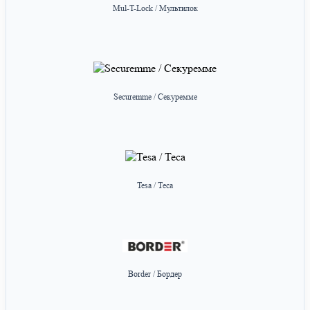
Mul-T-Lock / Мультилок
Securemme / Секуремме
Tesa / Теса
Border / Бордер