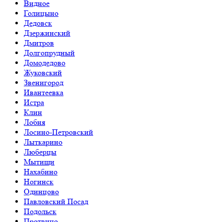
Видное
Голицыно
Дедовск
Дзержинский
Дмитров
Долгопрудный
Домодедово
Жуковский
Звенигород
Ивантеевка
Истра
Клин
Лобня
Лосино-Петровский
Лыткарино
Люберцы
Мытищи
Нахабино
Ногинск
Одинцово
Павловский Посад
Подольск
Протвино